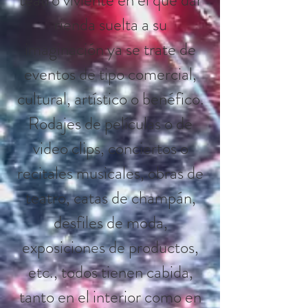
teatro viviente en el que dar
rienda suelta a su
imaginación ya se trate de
eventos de tipo comercial,
cultural, artístico o benéfico.
Rodajes de películas o de
video clips, conciertos o
recitales musicales, obras de
teatro, catas de champán,
desfiles de moda,
exposiciones de productos,
etc., todos tienen cabida,
tanto en el interior como en