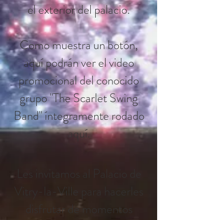
el exterior del palacio.
Como muestra un botón,
aquí podrán ver el video
promocional del conocido
grupo "The Scarlet Swing
Band" íntegramente rodado
aquí.
Les invitamos al Palacio de
Vitry-la-Ville para hacerles
disfrutar de momentos