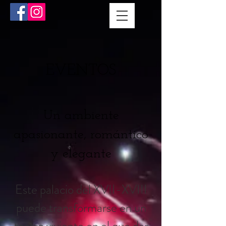
EVENTOS
Un ambiente
apasionante, romántico
y elegante
Este palacio del XVII-XVIII
puede transformarse en un